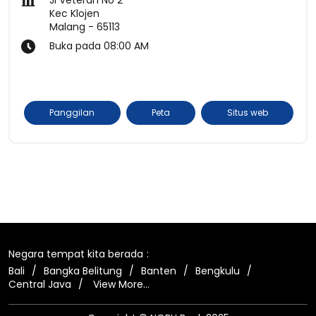
Kec Klojen
Malang
-
65113
Buka pada 08:00 AM
Panggilan
Peta
Situs web
Negara tempat kita berada
Bali
Bangka Belitung
Banten
Bengkulu
Central Java
View More...