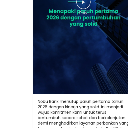
Nobu Bank menutup paruh pertama tahun
2026 dengan kinerja yang solid. Ini menjadi
wujud komitmen kami untuk terus
bertumbuh secara sehat dan berkelanjutan
demi menghadirkan layanan perbankan yan