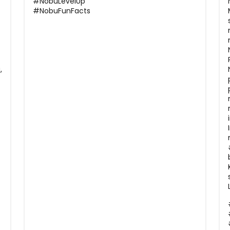
#NobuLevelUp
#NobuFunFacts
,