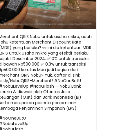
Merchant QRIS Nobu untuk usaha mikro, udah
tahu ketentuan Merchant Discount Rate
(MDR) yang berlaku? 👀 Ini dia ketentuan MDR
QRIS untuk usaha mikro yang efektif berlaku
sejak 1 Desember 2024: ✅ 0% untuk transaksi
di bawah Rp500.000 ✅ 0,3% untuk transaksi
Rp500.000 ke atas Mau jadi bagian dari
merchant QRIS Nobu? Yuk, daftar di sini:
bit.ly/NobuQRIS-Merchant! #NoOneButU
#NobuLevelUp #NobuFlash — Nobu Bank
berizin & diawasi oleh Otoritas Jasa
Keuangan (OJK) dan Bank Indonesia (BI)
serta merupakan peserta penjaminan
Lembaga Penjaminan Simpanan (LPS).
#NoOneButU
#NobuLevelUp
#NobuFlash