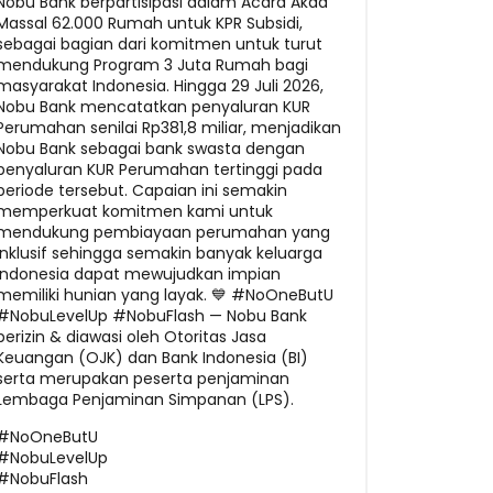
Nobu Bank berpartisipasi dalam Acara Akad
Massal 62.000 Rumah untuk KPR Subsidi,
sebagai bagian dari komitmen untuk turut
mendukung Program 3 Juta Rumah bagi
masyarakat Indonesia. Hingga 29 Juli 2026,
Nobu Bank mencatatkan penyaluran KUR
Perumahan senilai Rp381,8 miliar, menjadikan
Nobu Bank sebagai bank swasta dengan
penyaluran KUR Perumahan tertinggi pada
periode tersebut. Capaian ini semakin
memperkuat komitmen kami untuk
mendukung pembiayaan perumahan yang
inklusif sehingga semakin banyak keluarga
Indonesia dapat mewujudkan impian
memiliki hunian yang layak. 💙 #NoOneButU
#NobuLevelUp #NobuFlash — Nobu Bank
berizin & diawasi oleh Otoritas Jasa
Keuangan (OJK) dan Bank Indonesia (BI)
serta merupakan peserta penjaminan
Lembaga Penjaminan Simpanan (LPS).
#NoOneButU
#NobuLevelUp
#NobuFlash