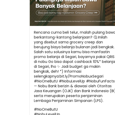
Rencana cuma beli telur, malah pulang baw
berkantong-kantong belanjaan? 🤔 Inilah
yang disebut sama grocery creep dan
berujung biaya belanja bulanan jadi bengkak.
Salah satu solusinya kamu bisa manfaatin
promo belanja di Segari, bayarnya pakai QRIS
di nobu Go bisa dapat cashback 10%* belanja
di Segari, lho ✨ Jadi budget ga makin
bengkak, deh! *) Informasi
selengkapnya:bit.ly/PromoNobuxSegari
#NoOneButU #NobuLevelUp #NobuFunFacts
— Nobu Bank berizin & diawasi oleh Otoritas
Jasa Keuangan (OJK) dan Bank Indonesia (BI
serta merupakan peserta penjaminan
Lembaga Penjaminan Simpanan (LPS).
#NoOneButU
#NobuLevelUp