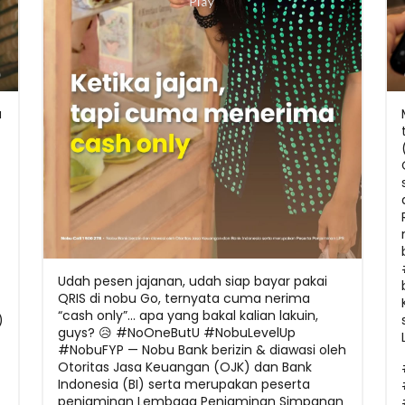
a
Udah pesen jajanan, udah siap bayar pakai
QRIS di nobu Go, ternyata cuma nerima
“cash only”... apa yang bakal kalian lakuin,
)
guys? 😥 #NoOneButU #NobuLevelUp
#NobuFYP — Nobu Bank berizin & diawasi oleh
Otoritas Jasa Keuangan (OJK) dan Bank
Indonesia (BI) serta merupakan peserta
penjaminan Lembaga Penjaminan Simpanan