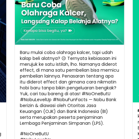
Baru mulai coba olahraga kalcer, tapi udah
kalap beli alatnya? 😥 Ternyata kebiasaan ini
merujuk ke satu istilah, lho. Namanya diderot
effect, di mana satu pembelian bisa memicu
pembelian lainnya. Penasaran tentang apa
itu diderot effect dan gimana cara nikmatin
hobi baru tanpa bikin pengeluaran bengkak?
Yuk, cari tau bareng di atas! #NoOneButU
#NobuLevelUp #NobuFunFacts — Nobu Bank
berizin & diawasi oleh Otoritas Jasa
Keuangan (OJK) dan Bank Indonesia (BI)
serta merupakan peserta penjaminan
Lembaga Penjaminan Simpanan (LPS).
g
#NoOneButU