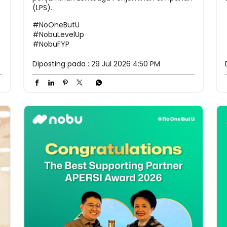
(LPS).
#NoOneButU
#NobuLevelUp
#NobuFYP
Diposting pada :
29 Jul 2026 4:50 PM