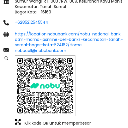
Sumur Wangi, RT. 003 /RW. 009, Kelurahan Kayu Manis
Kecamatan Tanah Sareal
Bogor Kota
-
16169
+6285212545544
https://location.nobubank.com/nobu-national-bank-
atm-mama-jasmine-cell-banks-kecamatan-tanah-
sareal-bogor-kota-524162/Home
nobucall@nobubank.com
Klik kode QR untuk memperbesar