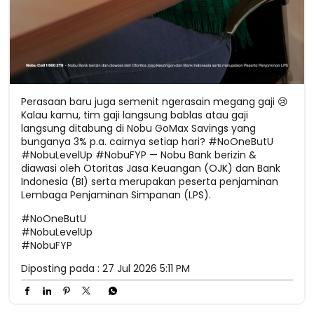
Perasaan baru juga semenit ngerasain megang gaji 😢
Kalau kamu, tim gaji langsung bablas atau gaji
langsung ditabung di Nobu GoMax Savings yang
bunganya 3% p.a. cairnya setiap hari? #NoOneButU
#NobuLevelUp #NobuFYP — Nobu Bank berizin &
diawasi oleh Otoritas Jasa Keuangan (OJK) dan Bank
Indonesia (BI) serta merupakan peserta penjaminan
Lembaga Penjaminan Simpanan (LPS).
#NoOneButU
#NobuLevelUp
#NobuFYP
Diposting pada :
27 Jul 2026 5:11 PM