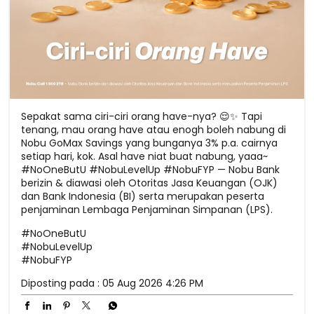
Sepakat sama ciri-ciri orang have-nya? 😌✨ Tapi
tenang, mau orang have atau enogh boleh nabung di
Nobu GoMax Savings yang bunganya 3% p.a. cairnya
setiap hari, kok. Asal have niat buat nabung, yaaa~
#NoOneButU #NobuLevelUp #NobuFYP — Nobu Bank
berizin & diawasi oleh Otoritas Jasa Keuangan (OJK)
dan Bank Indonesia (BI) serta merupakan peserta
penjaminan Lembaga Penjaminan Simpanan (LPS).
#NoOneButU
#NobuLevelUp
#NobuFYP
Diposting pada :
05 Aug 2026 4:26 PM