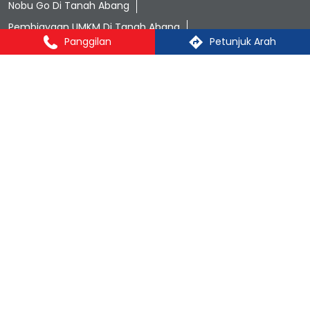
Nobu Go Di Tanah Abang
Pembiayaan UMKM Di Tanah Abang
Panggilan
Petunjuk Arah
Solusi finansial terpercaya Di Tanah Abang
Bank terpercaya di Indonesia Di Tanah Abang
Nobu Bank Di Kota-Kota Besar:
Nobu Bank di Jakarta
Nobu Bank di Jakarta Barat
Nobu Bank di Jakarta Pusat
Nobu Bank di Jakarta Selatan
Nobu Bank di Jakarta Timur
Nobu Bank di Jakarta Utara
Nobu Bank di South Jakarta
Copyright © NOBU Bank 2025