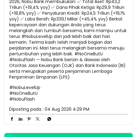
2026, Nobu Bank membukukan: ✅ Total Aset: Rp43,2
Triliun (+19,4% yoy) ✅ Dana Pihak Ketiga: Rp29,9 Triliun
(+18,8% yoy) ✅ Penyaluran Kredit: Rp24,5 Triliun (+19,1%
yoy) ✅ Laba Bersih: Rp339,1 Miliar (+45,4% yoy) Berkat
kepercayaan dan dukungan Anda yang terus
melangkah dan tumbuh bersama, kami mampu untuk
terus #NobuLevelUp dan jadi lebih baik dari hari
kemarin. Terima kasih telah menjadi bagian dari
perjalanan ini. Mari terus melangkah bersama menuju
pertumbuhan yang lebih baik. #NoOneButU
#NobuFlash — Nobu Bank berizin & diawasi oleh
Otoritas Jasa Keuangan (OJK) dan Bank Indonesia (BI)
serta merupakan peserta penjaminan Lembaga
Penjaminan Simpanan (LPS).
#NobuLevelUp
#NoOneButU
#NobuFlash
Diposting pada :
04 Aug 2026 4:29 PM