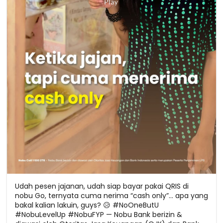
Udah pesen jajanan, udah siap bayar pakai QRIS di
nobu Go, ternyata cuma nerima “cash only”... apa yang
bakal kalian lakuin, guys? 😥 #NoOneButU
#NobuLevelUp #NobuFYP — Nobu Bank berizin &