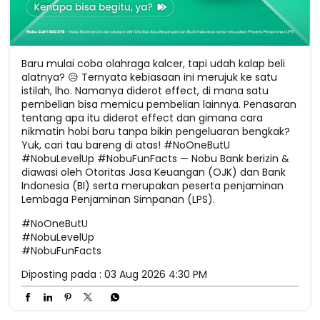
Baru mulai coba olahraga kalcer, tapi udah kalap beli
alatnya? 😥 Ternyata kebiasaan ini merujuk ke satu
istilah, lho. Namanya diderot effect, di mana satu
pembelian bisa memicu pembelian lainnya. Penasaran
tentang apa itu diderot effect dan gimana cara
nikmatin hobi baru tanpa bikin pengeluaran bengkak?
Yuk, cari tau bareng di atas! #NoOneButU
#NobuLevelUp #NobuFunFacts — Nobu Bank berizin &
diawasi oleh Otoritas Jasa Keuangan (OJK) dan Bank
Indonesia (BI) serta merupakan peserta penjaminan
Lembaga Penjaminan Simpanan (LPS).
#NoOneButU
#NobuLevelUp
#NobuFunFacts
Diposting pada :
03 Aug 2026 4:30 PM