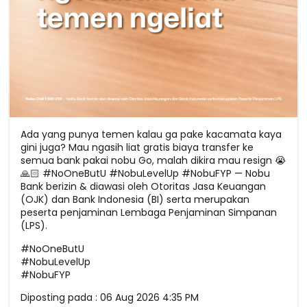
Ada yang punya temen kalau ga pake kacamata kaya
gini juga? Mau ngasih liat gratis biaya transfer ke
semua bank pakai nobu Go, malah dikira mau resign 😭
🙏🏻 #NoOneButU #NobuLevelUp #NobuFYP — Nobu
Bank berizin & diawasi oleh Otoritas Jasa Keuangan
(OJK) dan Bank Indonesia (BI) serta merupakan
peserta penjaminan Lembaga Penjaminan Simpanan
(LPS).
#NoOneButU
#NobuLevelUp
#NobuFYP
Diposting pada :
06 Aug 2026 4:35 PM