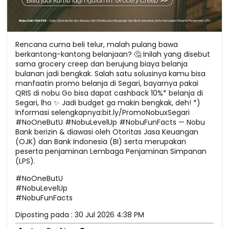
Rencana cuma beli telur, malah pulang bawa
berkantong-kantong belanjaan? 🤔 Inilah yang disebut
sama grocery creep dan berujung biaya belanja
bulanan jadi bengkak. Salah satu solusinya kamu bisa
manfaatin promo belanja di Segari, bayarnya pakai
QRIS di nobu Go bisa dapat cashback 10%* belanja di
Segari, lho ✨ Jadi budget ga makin bengkak, deh! *)
Informasi selengkapnya:bit.ly/PromoNobuxSegari
#NoOneButU #NobuLevelUp #NobuFunFacts — Nobu
Bank berizin & diawasi oleh Otoritas Jasa Keuangan
(OJK) dan Bank Indonesia (BI) serta merupakan
peserta penjaminan Lembaga Penjaminan Simpanan
(LPS).
#NoOneButU
#NobuLevelUp
#NobuFunFacts
Diposting pada :
30 Jul 2026 4:38 PM