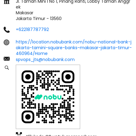
Jl. Taman Mini I No 1, Pinang Ranti, Lobby Taman Anggr
ek
Makasar
Jakarta Timur
-
13560
+622187787792
https://location.nobubank.com/nobu-national-bank-j
akarta-tamini-square-banks-makasar-jakarta-timur-
460964/Home
spvops_jts@nobubank.com