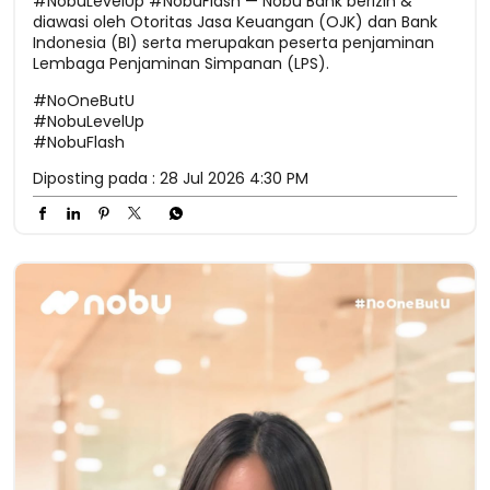
#NobuLevelUp #NobuFlash — Nobu Bank berizin &
diawasi oleh Otoritas Jasa Keuangan (OJK) dan Bank
Indonesia (BI) serta merupakan peserta penjaminan
Lembaga Penjaminan Simpanan (LPS).
#NoOneButU
#NobuLevelUp
#NobuFlash
Diposting pada :
28 Jul 2026 4:30 PM