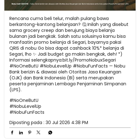
Rencana cuma beli telur, malah pulang bawa
berkantong-kantong belanjaan? 🤔 Inilah yang disebut
sama grocery creep dan berujung biaya belanja
bulanan jadi bengkak. Salah satu solusinya kamu bisa
manfaatin promo belanja di Segari, bayarnya pakai
QRIS di nobu Go bisa dapat cashback 10%* belanja di
Segari, lho ✨ Jadi budget ga makin bengkak, deh! *)
Informasi selengkapnya:bit.ly/PromoNobuxSegari
#NoOneButU #NobuLevelUp #NobuFunFacts — Nobu
Bank berizin & diawasi oleh Otoritas Jasa Keuangan
(OJK) dan Bank Indonesia (BI) serta merupakan
peserta penjaminan Lembaga Penjaminan Simpanan
(LPS).
#NoOneButU
#NobuLevelUp
#NobuFunFacts
Diposting pada :
30 Jul 2026 4:38 PM