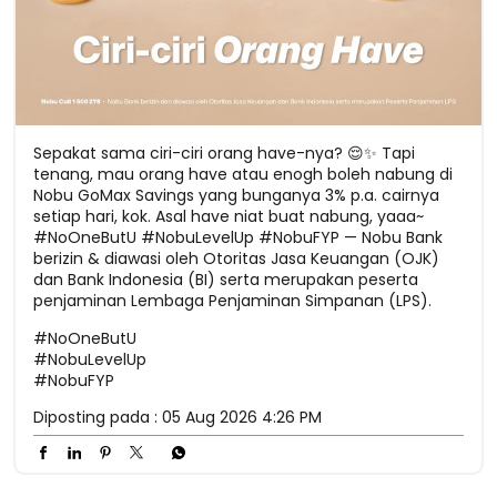
Sepakat sama ciri-ciri orang have-nya? 😌✨ Tapi
tenang, mau orang have atau enogh boleh nabung di
Nobu GoMax Savings yang bunganya 3% p.a. cairnya
setiap hari, kok. Asal have niat buat nabung, yaaa~
#NoOneButU #NobuLevelUp #NobuFYP — Nobu Bank
berizin & diawasi oleh Otoritas Jasa Keuangan (OJK)
dan Bank Indonesia (BI) serta merupakan peserta
penjaminan Lembaga Penjaminan Simpanan (LPS).
#NoOneButU
#NobuLevelUp
#NobuFYP
Diposting pada :
05 Aug 2026 4:26 PM