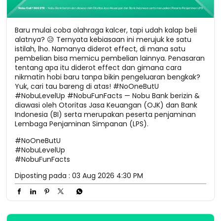
Baru mulai coba olahraga kalcer, tapi udah kalap beli
alatnya? 😥 Ternyata kebiasaan ini merujuk ke satu
istilah, lho. Namanya diderot effect, di mana satu
pembelian bisa memicu pembelian lainnya. Penasaran
tentang apa itu diderot effect dan gimana cara
nikmatin hobi baru tanpa bikin pengeluaran bengkak?
Yuk, cari tau bareng di atas! #NoOneButU
#NobuLevelUp #NobuFunFacts — Nobu Bank berizin &
diawasi oleh Otoritas Jasa Keuangan (OJK) dan Bank
Indonesia (BI) serta merupakan peserta penjaminan
Lembaga Penjaminan Simpanan (LPS).
#NoOneButU
#NobuLevelUp
#NobuFunFacts
Diposting pada :
03 Aug 2026 4:30 PM