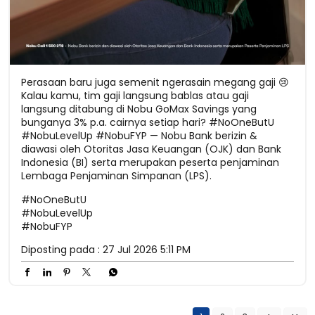
Perasaan baru juga semenit ngerasain megang gaji 😢
Kalau kamu, tim gaji langsung bablas atau gaji
langsung ditabung di Nobu GoMax Savings yang
bunganya 3% p.a. cairnya setiap hari? #NoOneButU
#NobuLevelUp #NobuFYP — Nobu Bank berizin &
diawasi oleh Otoritas Jasa Keuangan (OJK) dan Bank
Indonesia (BI) serta merupakan peserta penjaminan
Lembaga Penjaminan Simpanan (LPS).
#NoOneButU
#NobuLevelUp
#NobuFYP
Diposting pada :
27 Jul 2026 5:11 PM