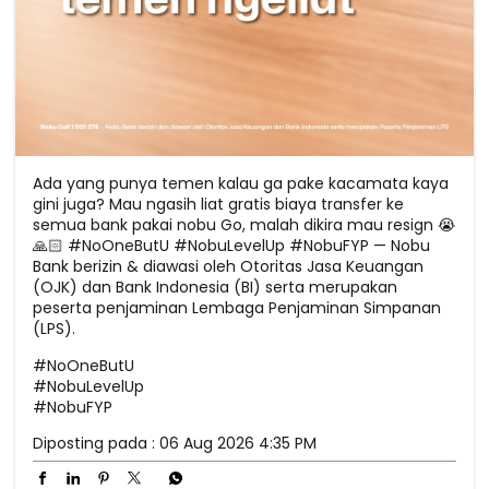
Ada yang punya temen kalau ga pake kacamata kaya
gini juga? Mau ngasih liat gratis biaya transfer ke
semua bank pakai nobu Go, malah dikira mau resign 😭
🙏🏻 #NoOneButU #NobuLevelUp #NobuFYP — Nobu
Bank berizin & diawasi oleh Otoritas Jasa Keuangan
(OJK) dan Bank Indonesia (BI) serta merupakan
peserta penjaminan Lembaga Penjaminan Simpanan
(LPS).
#NoOneButU
#NobuLevelUp
#NobuFYP
Diposting pada :
06 Aug 2026 4:35 PM