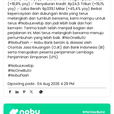
(+18,8% yoy) ✅ Penyaluran Kredit: Rp24,5 Triliun (+19,1%
yoy) ✅ Laba Bersih: Rp339,1 Miliar (+45,4% yoy) Berkat
kepercayaan dan dukungan Anda yang terus
melangkah dan tumbuh bersama, kami mampu untuk
terus #NobuLevelUp dan jadi lebih baik dari hari
kemarin. Terima kasih telah menjadi bagian dari
perjalanan ini. Mari terus melangkah bersama menuju
pertumbuhan yang lebih baik. #NoOneButU
#NobuFlash — Nobu Bank berizin & diawasi oleh
Otoritas Jasa Keuangan (OJK) dan Bank Indonesia (BI)
serta merupakan peserta penjaminan Lembaga
Penjaminan Simpanan (LPS).
#NobuLevelUp
#NoOneButU
#NobuFlash
Diposting pada :
04 Aug 2026 4:29 PM