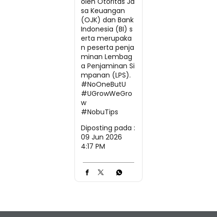
oleh Otoritas Ja
sa Keuangan
(OJK) dan Bank
Indonesia (BI) s
erta merupaka
n peserta penja
minan Lembag
a Penjaminan Si
mpanan (LPS).
#NoOneButU
#UGrowWeGro
w
#NobuTips
Diposting pada :
09 Jun 2026
4:17 PM