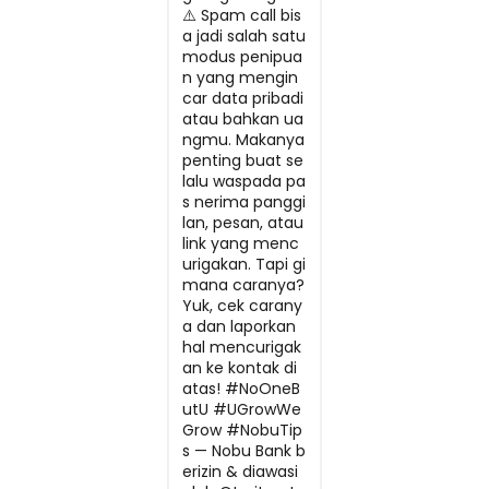
⚠️ Spam call bis
a jadi salah satu
modus penipua
n yang mengin
car data pribadi
atau bahkan ua
ngmu. Makanya
penting buat se
lalu waspada pa
s nerima panggi
lan, pesan, atau
link yang menc
urigakan. Tapi gi
mana caranya?
Yuk, cek carany
a dan laporkan
hal mencurigak
an ke kontak di
atas! #NoOneB
utU #UGrowWe
Grow #NobuTip
s — Nobu Bank b
erizin & diawasi