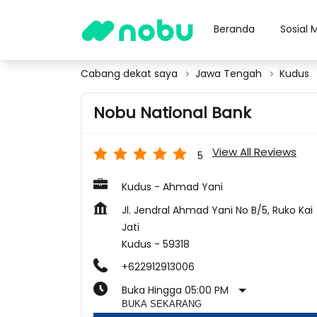
Beranda
Sosial 
Cabang dekat saya
Jawa Tengah
Kudus
Nobu National Bank
View All Reviews
5
Kudus - Ahmad Yani
Jl. Jendral Ahmad Yani No B/5, Ruko Kai
Jati
Kudus
-
59318
+622912913006
Buka Hingga 05:00 PM
BUKA SEKARANG