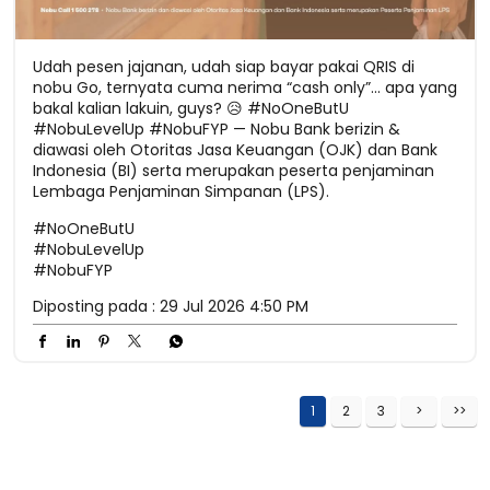
Udah pesen jajanan, udah siap bayar pakai QRIS di
nobu Go, ternyata cuma nerima “cash only”... apa yang
bakal kalian lakuin, guys? 😥 #NoOneButU
#NobuLevelUp #NobuFYP — Nobu Bank berizin &
diawasi oleh Otoritas Jasa Keuangan (OJK) dan Bank
Indonesia (BI) serta merupakan peserta penjaminan
Lembaga Penjaminan Simpanan (LPS).
#NoOneButU
#NobuLevelUp
#NobuFYP
Diposting pada :
29 Jul 2026 4:50 PM
1
2
3