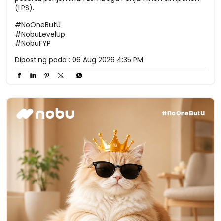
(LPS).
#NoOneButU
#NobuLevelUp
#NobuFYP
Diposting pada :
06 Aug 2026 4:35 PM