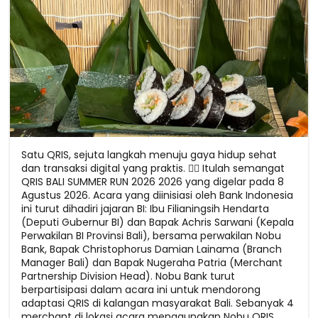
Satu QRIS, sejuta langkah menuju gaya hidup sehat
dan transaksi digital yang praktis. 🏃‍♀️ Itulah semangat
QRIS BALI SUMMER RUN 2026 2026 yang digelar pada 8
Agustus 2026. Acara yang diinisiasi oleh Bank Indonesia
ini turut dihadiri jajaran BI: Ibu Filianingsih Hendarta
(Deputi Gubernur BI) dan Bapak Achris Sarwani (Kepala
Perwakilan BI Provinsi Bali), bersama perwakilan Nobu
Bank, Bapak Christophorus Damian Lainama (Branch
Manager Bali) dan Bapak Nugeraha Patria (Merchant
Partnership Division Head). Nobu Bank turut
berpartisipasi dalam acara ini untuk mendorong
adaptasi QRIS di kalangan masyarakat Bali. Sebanyak 4
merchant di lokasi acara menggunakan Nobu QRIS