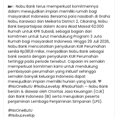
🏡✨ Nobu Bank terus memperkuat komitmennya
dalam mewujudkan impian memiliki rumah bagi
masyarakat Indonesia. Bersama para nasabah di Graha
Nobu, Karawaci dan Meikarta District 2, Cikarang, Nobu
Bank berpartisipasi dalam Acara Akad Massal 62.000
Rumah untuk KPR Subsidi, sebagai bagian dari
komitmen untuk turut mendukung Program 3 Juta
Rumah bagi masyarakat Indonesia. Hingga 29 Juli 2026,
Nobu Bank mencatatkan penyaluran KUR Perumahan
senilai Rp381,8 miliar, menjadikan Nobu Bank sebagai
bank swasta dengan penyaluran KUR Perumahan
tertinggi pada periode tersebut. Capaian ini semakin
memperkuat komitmen kami untuk mendukung
pembiayaan perumahan yang inklusif sehingga
semakin banyak keluarga Indonesia dapat
mewujudkan impian memiliki hunian yang layak. 💙
#NoOneButU #NobuLevelUp #NobuFlash — Nobu Bank
berizin & diawasi oleh Otoritas Jasa Keuangan (OJK)
dan Bank Indonesia (BI) serta merupakan peserta
penjaminan Lembaga Penjaminan Simpanan (LPS).
#NoOneButU
#NobuLevelUp