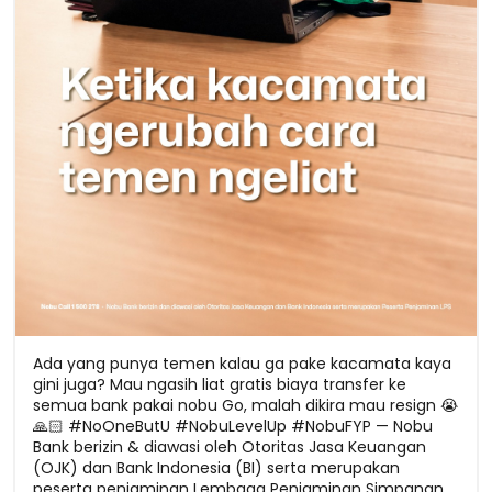
Ada yang punya temen kalau ga pake kacamata kaya
gini juga? Mau ngasih liat gratis biaya transfer ke
semua bank pakai nobu Go, malah dikira mau resign 😭
🙏🏻 #NoOneButU #NobuLevelUp #NobuFYP — Nobu
Bank berizin & diawasi oleh Otoritas Jasa Keuangan
(OJK) dan Bank Indonesia (BI) serta merupakan
peserta penjaminan Lembaga Penjaminan Simpanan