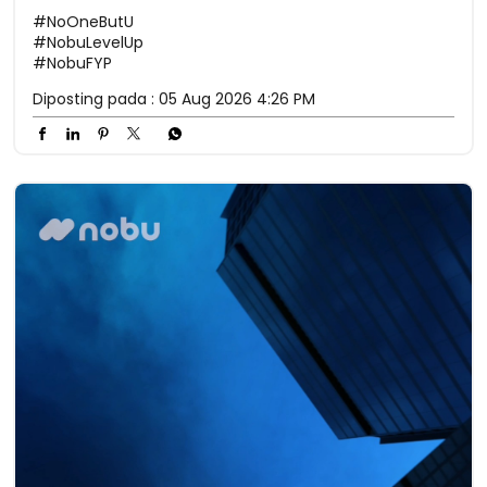
#NoOneButU
#NobuLevelUp
#NobuFYP
Diposting pada :
05 Aug 2026 4:26 PM