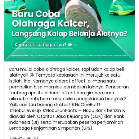
Baru mulai coba olahraga kalcer, tapi udah kalap beli
alatnya? 😥 Ternyata kebiasaan ini merujuk ke satu
istilah, lho. Namanya diderot effect, di mana satu
pembelian bisa memicu pembelian lainnya. Penasaran
tentang apa itu diderot effect dan gimana cara
nikmatin hobi baru tanpa bikin pengeluaran bengkak?
Yuk, cari tau bareng di atas! #NoOneButU
#NobuLevelUp #NobuFunFacts — Nobu Bank berizin &
diawasi oleh Otoritas Jasa Keuangan (OJK) dan Bank
Indonesia (BI) serta merupakan peserta penjaminan
Lembaga Penjaminan Simpanan (LPS).
#NoOneButU