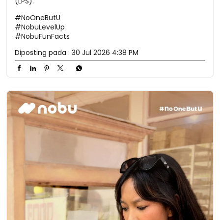
(LPS).
#NoOneButU
#NobuLevelUp
#NobuFunFacts
Diposting pada :
30 Jul 2026 4:38 PM