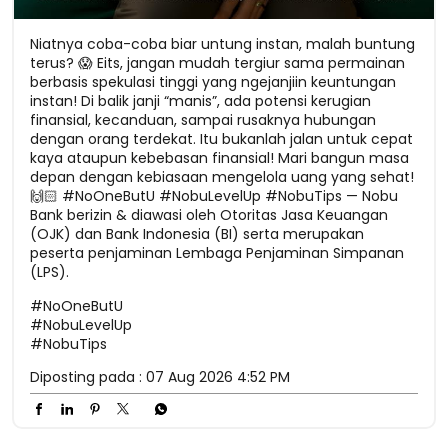
Niatnya coba-coba biar untung instan, malah buntung
terus? 😱 Eits, jangan mudah tergiur sama permainan
berbasis spekulasi tinggi yang ngejanjiin keuntungan
instan! Di balik janji “manis”, ada potensi kerugian
finansial, kecanduan, sampai rusaknya hubungan
dengan orang terdekat. Itu bukanlah jalan untuk cepat
kaya ataupun kebebasan finansial! Mari bangun masa
depan dengan kebiasaan mengelola uang yang sehat!
🙌🏻 #NoOneButU #NobuLevelUp #NobuTips — Nobu
Bank berizin & diawasi oleh Otoritas Jasa Keuangan
(OJK) dan Bank Indonesia (BI) serta merupakan
peserta penjaminan Lembaga Penjaminan Simpanan
(LPS).
#NoOneButU
#NobuLevelUp
#NobuTips
Diposting pada :
07 Aug 2026 4:52 PM