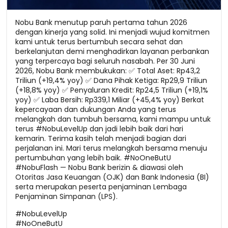
Nobu Bank menutup paruh pertama tahun 2026
dengan kinerja yang solid. Ini menjadi wujud komitmen
kami untuk terus bertumbuh secara sehat dan
berkelanjutan demi menghadirkan layanan perbankan
yang terpercaya bagi seluruh nasabah. Per 30 Juni
2026, Nobu Bank membukukan: ✅ Total Aset: Rp43,2
Triliun (+19,4% yoy) ✅ Dana Pihak Ketiga: Rp29,9 Triliun
(+18,8% yoy) ✅ Penyaluran Kredit: Rp24,5 Triliun (+19,1%
yoy) ✅ Laba Bersih: Rp339,1 Miliar (+45,4% yoy) Berkat
kepercayaan dan dukungan Anda yang terus
melangkah dan tumbuh bersama, kami mampu untuk
terus #NobuLevelUp dan jadi lebih baik dari hari
kemarin. Terima kasih telah menjadi bagian dari
perjalanan ini. Mari terus melangkah bersama menuju
pertumbuhan yang lebih baik. #NoOneButU
#NobuFlash — Nobu Bank berizin & diawasi oleh
Otoritas Jasa Keuangan (OJK) dan Bank Indonesia (BI)
serta merupakan peserta penjaminan Lembaga
Penjaminan Simpanan (LPS).
#NobuLevelUp
#NoOneButU