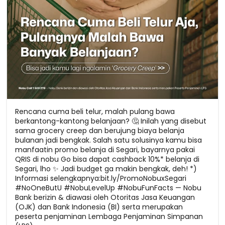
Rencana cuma beli telur, malah pulang bawa
berkantong-kantong belanjaan? 🤔 Inilah yang disebut
sama grocery creep dan berujung biaya belanja
bulanan jadi bengkak. Salah satu solusinya kamu bisa
manfaatin promo belanja di Segari, bayarnya pakai
QRIS di nobu Go bisa dapat cashback 10%* belanja di
Segari, lho ✨ Jadi budget ga makin bengkak, deh! *)
Informasi selengkapnya:bit.ly/PromoNobuxSegari
#NoOneButU #NobuLevelUp #NobuFunFacts — Nobu
Bank berizin & diawasi oleh Otoritas Jasa Keuangan
(OJK) dan Bank Indonesia (BI) serta merupakan
peserta penjaminan Lembaga Penjaminan Simpanan