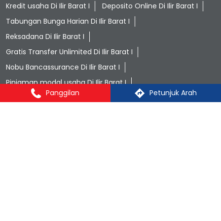
Kredit usaha Di Ilir Barat I
Deposito Online Di Ilir Barat I
Tabungan Bunga Harian Di Ilir Barat I
Reksadana Di Ilir Barat I
Gratis Transfer Unlimited Di Ilir Barat I
Nobu Bancassurance Di Ilir Barat I
Pinjaman modal usaha Di Ilir Barat I
Panggilan
Petunjuk Arah
Nobu Bank terdekat Di Ilir Barat I
ATM Nobu terdekat Di Ilir Barat I
Nobu Bank in Ilir Barat I Di Ilir Barat I
Nobu Go Di Ilir Barat I
Pembiayaan UMKM Di Ilir Barat I
Solusi finansial terpercaya Di Ilir Barat I
Bank terpercaya di Indonesia Di Ilir Barat I
Nobu Bank Di Kota-Kota Besar:
Nobu Bank di Palembang