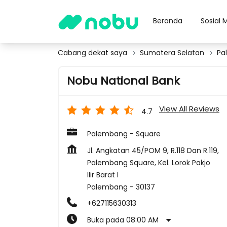
Beranda
Sosial 
Cabang dekat saya
Sumatera Selatan
Pa
Nobu National Bank
View All Reviews
4.7
Palembang - Square
Jl. Angkatan 45/POM 9, R.118 Dan R.119,
Palembang Square, Kel. Lorok Pakjo
Ilir Barat I
Palembang
-
30137
+627115630313
Buka pada 08:00 AM