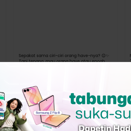
Sepakat sama ciri-ciri orang have-nya? 😌✨
Tapi tenang, mau orang have atau enogh
boleh nabung di Nobu GoMax Savings yang
bunganya 3% p.a. cairnya setiap hari, kok. Asal
have niat buat nabung, yaaa~ #NoOneButU
#NobuLevelUp #NobuFYP — Nobu Bank
berizin & diawasi oleh Otoritas Jasa
Keuangan (OJK) dan Bank Indonesia (BI)
serta merupakan peserta penjaminan