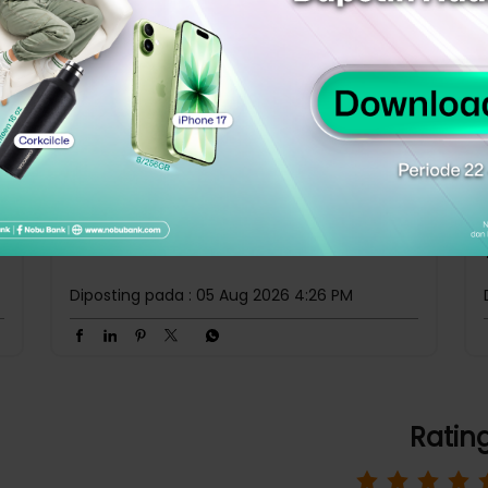
Lembaga Penjaminan Simpanan (LPS).
#NoOneButU
#NobuLevelUp
#NobuFYP
)