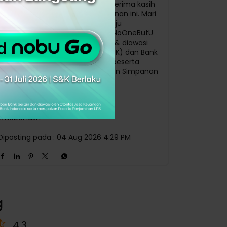
Nobu Bank menutup paruh pertama tahun
2026 dengan kinerja yang solid. Ini menjadi
wujud komitmen kami untuk terus
bertumbuh secara sehat dan berkelanjutan
demi menghadirkan layanan perbankan yang
terpercaya bagi seluruh nasabah. Per 30 Juni
2026, Nobu Bank membukukan: ✅ Total Aset:
Rp43,2 Triliun (+19,4% yoy) ✅ Dana Pihak
Ketiga: Rp29,9 Triliun (+18,8% yoy) ✅
Penyaluran Kredit: Rp24,5 Triliun (+19,1% yoy)
✅ Laba Bersih: Rp339,1 Miliar (+45,4% yoy)
Berkat kepercayaan dan dukungan Anda
yang terus melangkah dan tumbuh bersama,
kami mampu untuk terus #NobuLevelUp dan
jadi lebih baik dari hari kemarin. Terima kasih
telah menjadi bagian dari perjalanan ini. Mari
terus melangkah bersama menuju
pertumbuhan yang lebih baik. #NoOneButU
#NobuFlash — Nobu Bank berizin & diawasi
oleh Otoritas Jasa Keuangan (OJK) dan Bank
Indonesia (BI) serta merupakan peserta
penjaminan Lembaga Penjaminan Simpanan
(LPS).