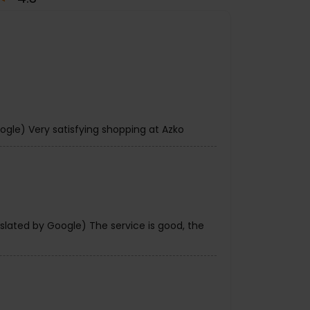
#NobuLevelUp
#NoOneButU
#NobuFlash
Diposting pada :
04 Aug 2026 4:29 PM
g
4.3