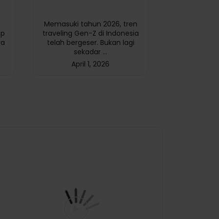
Perumahan W
Memasuki tahun 2026, tren
Nobu Bank 
ep
traveling Gen-Z di Indonesia
Indonesia, RE
ya
telah bergeser. Bukan lagi
pengemba
sekadar ...
konstru
April 1, 2026
Januar