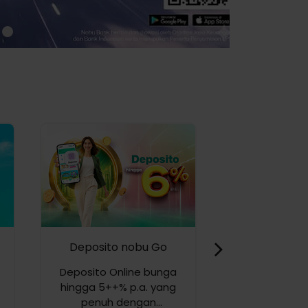
Deposito nobu Go
Bancass
Deposito Online bunga
Lindungi kes
hingga 5++% p.a. yang
dan keluar
penuh dengan
perlindungan 