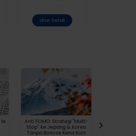
keuntungan
Lihat Detail
Lihat D
 la
Anti FOMO: Strategi "Multi-
Dukung 
Stop" ke Jepang & Korea
Perumahan
Tanpa Boncos Kena Kurs
hadirka