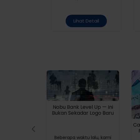
cukup pengendapan dana
mulai dari 6 jutaan
Lihat Detail
Nobu Bank Level Up — Ini
Bukan Sekadar Logo Baru
Ca
Beberapa waktu lalu, kami