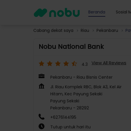
Beranda
Sosial 
Cabang dekat saya
Riau
Pekanbaru
Pa
Nobu National Bank
View All Reviews
4.3
Pekanbaru - Riau Bisnis Center
Jl. Riau Komplek RBC, Blok A3, Kel Air
Hitam, Kec Payung Sekaki
Payung Sekaki
Pekanbaru
-
28292
+6276144195
Tutup untuk hari itu