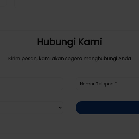
Sangat memuaskan belanja di azko (Translated by Goo
Olivia Sukma
Diposting pada
:
10-03-2026
Dinilai
5
Pelayanannya bagus, ruangannya bersih, harum (Trans
room is clean, fragrant
Kirimkan Ulasan
Lihat Semua
Hubungi Kami