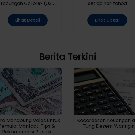
Tabungan GoForex (USD,
setiap hari tanpa
SGD, AUD) tanpa setoran
minimum saldo!
awal minimum dan nikmati
Lihat Detail
Lihat Detail
bunga spesial hingga
2,50% p.a.
Berita Terkini
ra Menabung Valas untuk
Kecerdasan Keuangan a
Pemula: Manfaat, Tips &
Tung Desem Waringin
Rekomendasi Produk