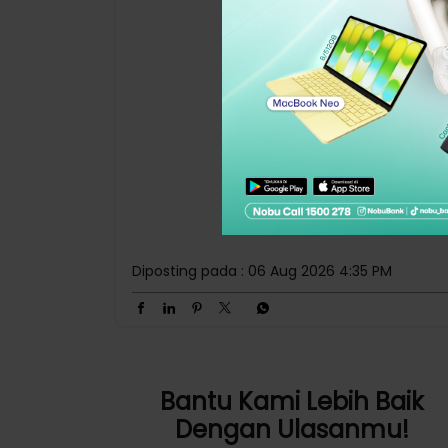
Ada yang punya temen kalau ga pake
kacamata kaya gini juga? Mau ngasih liat
gratis biaya transfer ke semua bank pakai
nobu Go, malah dikira mau resign 😭🙏🏻
#NoOneButU #NobuLevelUp #NobuFYP —
Nobu Bank berizin & diawasi oleh Otoritas
Jasa Keuangan (OJK) dan Bank Indonesia (BI
serta merupakan peserta penjaminan
Lembaga Penjaminan Simpanan (LPS).
#NoOneButU
#NobuLevelUp
#NobuFYP