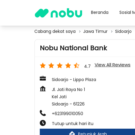
Beranda
Sosial 
Cabang dekat saya
Jawa Timur
Sidoarjo
Nobu National Bank
View All Reviews
4.7
Sidoarjo - Lippo Plaza
Jl. Jati Raya No 1
Kel Jati
Sidoarjo
-
61226
+623199010050
Tutup untuk hari itu
Petunjuk Arah