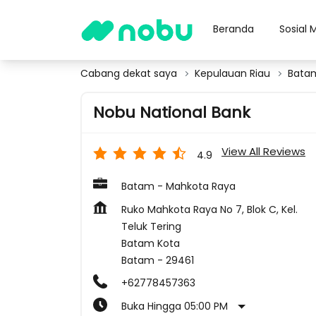
Beranda
Sosial 
Cabang dekat saya
Kepulauan Riau
Bata
Nobu National Bank
View All Reviews
4.9
Batam - Mahkota Raya
Ruko Mahkota Raya No 7, Blok C, Kel.
Teluk Tering
Batam Kota
Batam
-
29461
+62778457363
Buka Hingga 05:00 PM