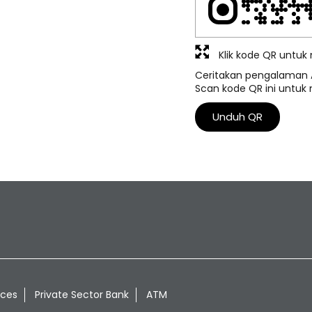
Klik kode QR untu
Ceritakan pengalaman 
Scan kode QR ini untuk
Unduh QR
ices
Private Sector Bank
ATM